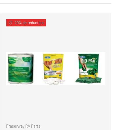
20% de réduction
ANIER
AJOUTER AU PANIE
Fraserway RV Parts