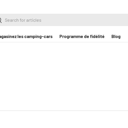
erche
echercher
agasinez les camping-cars
Programme de fidélité
Blog