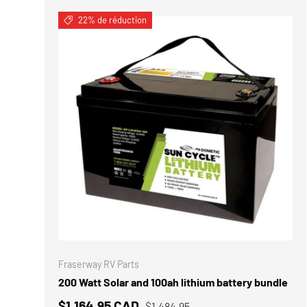
22% de réduction
AJOUTER
Fraserway RV Parts
200 Watt Solar and 100ah lithium battery bundle
$1,164.95 CAD
$1,484.95