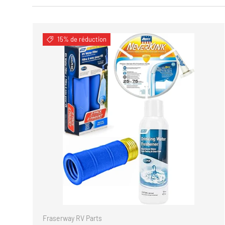
15% de réduction
AJOUTER
Fraserway RV Parts