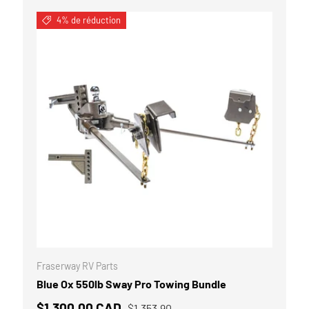
4% de réduction
 AU PANIER
AJOUTER AU P
Fraserway RV Parts
Blue Ox 550lb Sway Pro Towing Bundle
$1,300.00 CAD
$1,353.90