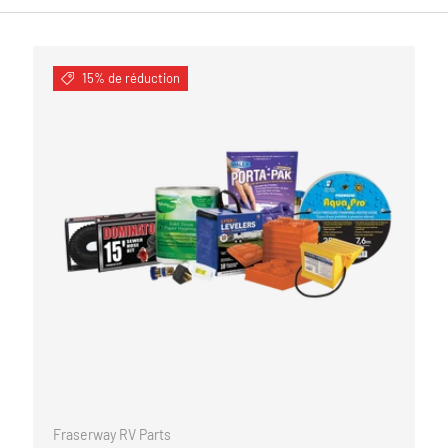
15% de réduction
 AU PANIER
AJOUTER AU P
Fraserway RV Parts