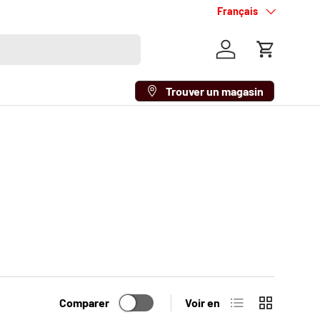
Langue
Français
Se connecter
Panier
Trouver un magasin
Liste
Grille
Comparer
Voir en