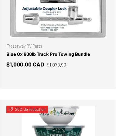
ANIER
AJOUTER AU PANIE
Fraserway RV Parts
Blue Ox 600lb Track Pro Towing Bundle
$1,000.00 CAD
$1,078.90
25% de réduction