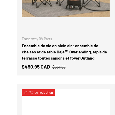
AJOUTER
Fraserway RV Parts
Ensemble de vie en plein air : ensemble de
chaises et de table Baja™ Overlanding, tapis de
terrasse toutes saisons et foyer Outland
$450.95 CAD
$531.85
7% de réduction