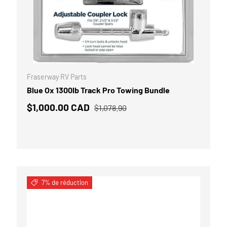
 AU PANIER
AJOUTER AU P
Fraserway RV Parts
Blue Ox 1300lb Track Pro Towing Bundle
$1,000.00 CAD
$1,078.90
7% de réduction