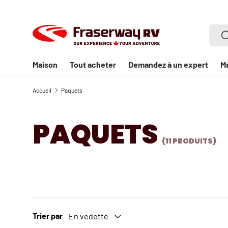
ALLER AU CONTENU
Rech
R
Maison
Tout acheter
Demandez à un expert
M
Accueil
Paquets
PAQUETS
(11 PRODUITS)
Trier par
En vedette