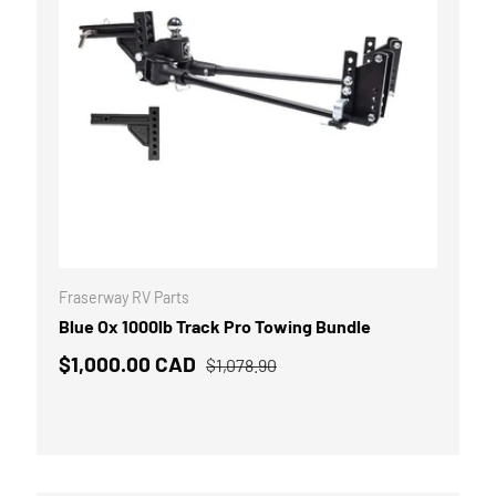
 AU PANIER
AJOUTER AU P
Fraserway RV Parts
Blue Ox 1000lb Track Pro Towing Bundle
$1,000.00 CAD
$1,078.90