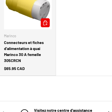
AJOUTER AU PANIER
Marinco
Connecteurs et fiches
d'alimentation à quai
Marinco 30 A femelle
305CRCN
$65.95 CAD
Visitez notre centre d'assistance
PRÉCÉDENT
SUI