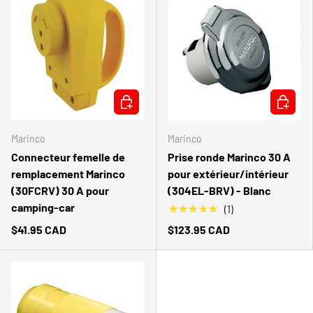
AJOUTER AU PANIER
AJOUTER
Marinco
Marinco
Connecteur femelle de
Prise ronde Marinco 30 A
remplacement Marinco
pour extérieur/intérieur
(30FCRV) 30 A pour
(304EL-BRV) - Blanc
camping-car
★★★★★
(1)
$41.95 CAD
$123.95 CAD