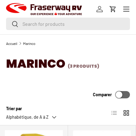
Menu
ALLER AU CONTENU
Se connecter
Panier
Recherche
Rechercher
Accueil
Marinco
MARINCO
(3 PRODUITS)
Comparer
Trier par
Liste
Grille
Alphabétique, de A à Z