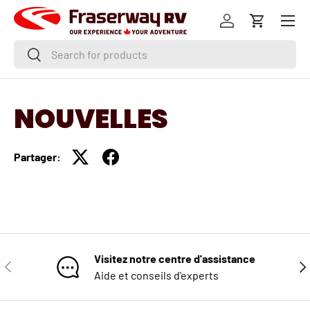
Menu
ALLER AU CONTENU
Se connecter
Panier
Recherche
Rechercher
NOUVELLES
Partager:
Visitez notre centre d'assistance
PRÉCÉDENT
SUI
Aide et conseils d'experts